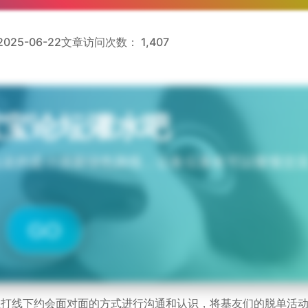
25-06-22
文章访问次数：
1,407
宝宝论坛灌水吧
坛走的是小清新绿色路线，让各位基友可以慢慢交
GO
，主打线下约会面对面的方式进行沟通和认识，将基友们的脱单活