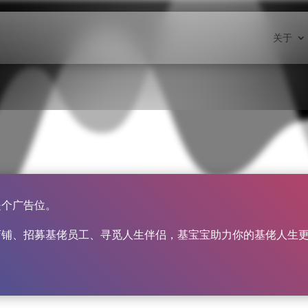
关于
关于
是个广告位。
店铺、招募基佬员工、寻觅人生伴侣，基宝宝助力你的基佬人生