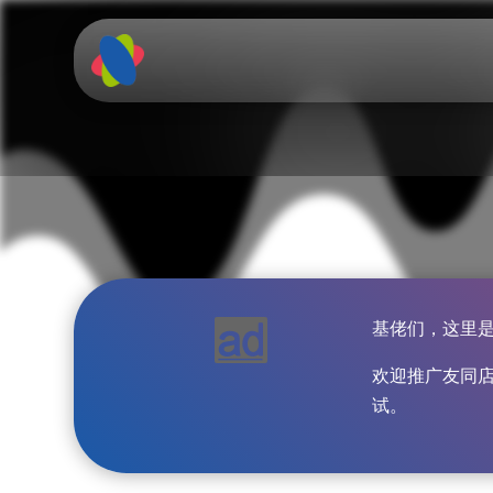

基佬们，这里
欢迎推广友同
试。