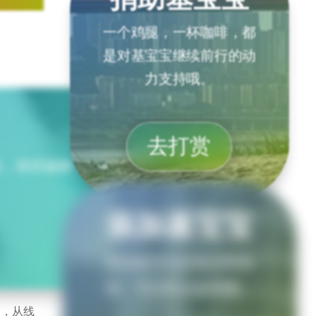
一个鸡腿，一杯咖啡，都
是对基宝宝继续前行的动
力支持哦。
去打赏
流，回归寂静。
添加基宝宝
添加基宝宝的微信和电
报，可以防止走失哦。
动，从线