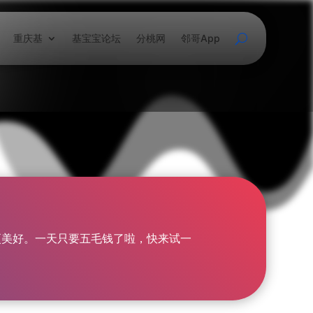
重庆基
基宝宝论坛
分桃网
邻哥App
重庆基
基宝宝论坛
分桃网
邻哥App
更美好。一天只要五毛钱了啦，快来试一